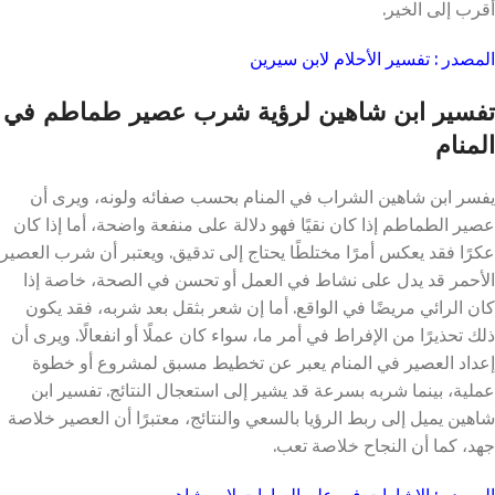
أقرب إلى الخير.
المصدر : تفسير الأحلام لابن سيرين
تفسير ابن شاهين لرؤية شرب عصير طماطم في
المنام
يفسر ابن شاهين الشراب في المنام بحسب صفائه ولونه، ويرى أن
عصير الطماطم إذا كان نقيًا فهو دلالة على منفعة واضحة، أما إذا كان
عكرًا فقد يعكس أمرًا مختلطًا يحتاج إلى تدقيق. ويعتبر أن شرب العصير
الأحمر قد يدل على نشاط في العمل أو تحسن في الصحة، خاصة إذا
كان الرائي مريضًا في الواقع. أما إن شعر بثقل بعد شربه، فقد يكون
ذلك تحذيرًا من الإفراط في أمر ما، سواء كان عملًا أو انفعالًا. ويرى أن
إعداد العصير في المنام يعبر عن تخطيط مسبق لمشروع أو خطوة
عملية، بينما شربه بسرعة قد يشير إلى استعجال النتائج. تفسير ابن
شاهين يميل إلى ربط الرؤيا بالسعي والنتائج، معتبرًا أن العصير خلاصة
جهد، كما أن النجاح خلاصة تعب.
المصدر : الإشارات في علم العبارات لابن شاهين