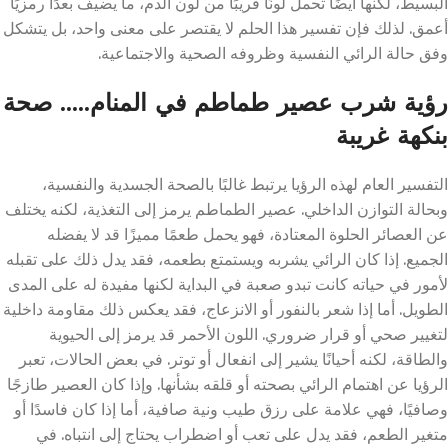
البسيط، لكنها أيضًا تحمل لونًا قريبًا من لون الدم، ما يضيف بعدًا رمزيًا
أعمق. لذلك فإن تفسير هذا الحلم لا يقتصر على معنى واحد، بل يتشكل
وفق حالة الرائي النفسية وظروفه الصحية والاجتماعية.
رؤية شرب عصير طماطم في المنام….. صحة
بنكهة غريبة
التفسير العام لهذه الرؤيا يرتبط غالبًا بالصحة الجسدية والنفسية،
وبحالة التوازن الداخلي. عصير الطماطم يرمز إلى التغذية، لكنه يختلف
عن العصائر الحلوة المعتادة، فهو يحمل طعمًا مميزًا قد لا يفضله
الجميع. إذا كان الرائي يشربه ويستمتع بطعمه، فقد يدل ذلك على تقبله
لأمور في حياته كانت تبدو صعبة في البداية لكنها مفيدة له على المدى
الطويل. أما إذا شعر بالنفور أو الانزعاج، فقد يعكس ذلك مقاومة داخلية
لتغيير صحي أو قرار ضروري. اللون الأحمر قد يرمز إلى الحيوية
والطاقة، لكنه أحيانًا يشير إلى انفعال أو توتر. في بعض الحالات، تعبر
الرؤيا عن اهتمام الرائي بصحته أو قلقه بشأنها. وإذا كان العصير طازجًا
وصافيًا، فهي علامة على رزق طيب ونية صافية، أما إذا كان فاسدًا أو
متغير الطعم، فقد يدل على تعب أو اضطراب يحتاج إلى انتباه. في