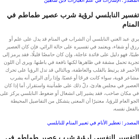
تفسير النابلسي لرؤية شرب عصير طماطم في
المنام
يري عبد الغني النابلسي أن الشراب في المنام قد يدل على علم أو
رزق أو شفاء، ويعتمد في تفسيره على حالة الرائي. فإن كان العصير
طيبًا، فهو دليل على فائدة عاجلة، وإن كان حامضًا قليلًا، فقد يرمز إلى
تجربة تحمل مشقة في ظاهرها لكنها نافعة في باطنها. ويرى أن اللون
الأحمر قد يرتبط بالقلب والعاطفة، وبالتالي قد تدل الرؤيا على تحرك
مشاعر قوية، سواء كانت فرحًا أو غضبًا. وإذا رأى الرائي أنه يشرب
العصير في مجلس هادئ، دلّ ذلك على طمأنينة واستقرار. أما إذا كان
في مكان صاخب، فقد يشير إلى انشغال أو ضغوط. النابلسي يركز على
الجو العام للرؤيا، معتبرًا أن المعنى يتشكل من التفاصيل المحيطة
بالفعل نفسه.
المصدر : تعطير الأنام في تعبير المنام للنابلسي
التفسير النفسي لرؤية شرب عصير طماطم في