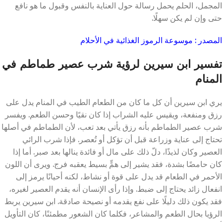
المجمل، الحلم يحمل رسالة حول العناية بالنفس وقبول ما هو نافع
حتى وإن لم يكن سهلًا.
المصدر : موسوعة الرموز الغذائية في الأحلام
تفسير ابن سيرين لرؤية شرب عصير طماطم في
المنام
يري ابن سيرين أن كل ما كان من الطعام الطيب في المنام يدل على
رزق ومنفعة، ويقيس عليه الشراب إذا كان نقيًا وحسن الطعم. ويفسر
شرب عصير الطماطم بأنه رزق يأتي بعد تعب، لأن الطماطم في أصلها
تحتاج إلى عناية وزراعة قبل أن تؤكل أو تُعصر. فإذا شرب الرائي
العصير وكان لذيذًا، دلّ ذلك على مال أو فائدة ينالها بعد صبر. أما إذا
كان حامضًا بشدة، فقد يشير إلى همٍّ بسيط يعقبه فرج. ويرى أن اللون
الأحمر في الطعام قد يدل على قوة أو نشاط، لكنه أحيانًا يرمز إلى
انفعال زائد يحتاج إلى ضبط. وإذا رأى الإنسان أنه يقدم العصير لغيره،
فقد يكون ذلك دليلًا على نفع يقدمه أو نصيحة صادقة. ابن سيرين يربط
الرؤيا بحال الطعم والمشاعر، فكلما كان الشعور مطمئنًا، كان التأويل