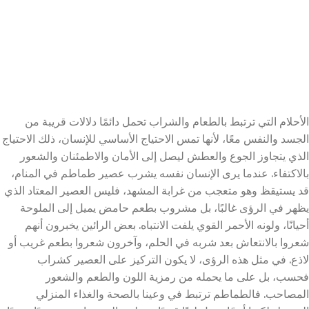
الأحلام التي ترتبط بالطعام والشراب تحمل دائمًا دلالات قريبة من
الجسد والنفس معًا، لأنها تمس الاحتياج الأساسي للإنسان، ذلك الاحتياج
الذي يتجاوز الجوع والعطش ليصل إلى الأمان والاطمئنان والشعور
بالاكتفاء. عندما يرى الإنسان نفسه يشرب عصير طماطم في المنام،
قد يستيقظ وهو متعجب من غرابة المشهد، فليس العصير المعتاد الذي
يظهر في الرؤى غالبًا، بل مشروب بطعم حامض يميل إلى الملوحة
أحيانًا، ولونه الأحمر القوي يلفت الانتباه. بعض الرائين يخبرون أنهم
شعروا بالانتعاش بعد شربه في الحلم، وآخرون شعروا بطعم غريب أو
لاذع. في مثل هذه الرؤى، لا يكون التركيز على العصير كشراب
فحسب، بل على ما يحمله من رمزية اللون والطعم والشعور
المصاحب. فالطماطم ترتبط في وعينا بالصحة والغذاء المنزلي