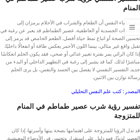
المنام
يري علماء النفس أن الطعام والشراب في الأحلام يرمزان إلى
الاحتياجات الجسدية أو العاطفية. عصير الطماطم قد يعبر عن رغبة في
تحسين الصحة أو اتباع نمط حياة أفضل. الطعم الحامض قد يرمز إلى
تقبل واقع غير مثالي، بينما اللون الأحمر يعكس طاقة أو انفعالًا داخليًا.
إذا كان الرائي يمر بفترة تغيير غذائي أو صحي، فقد يكون الحلم انعكاسًا
مباشرًا لذلك. كما قد يشير إلى رغبة في التطهير الداخلي أو البدء من
جديد. التفسير النفسي لا يفصل بين الجسد والنفس، بل يرى الحلم
رسالة توازن بين الاثنين.
المصدر : كتب علم النفس التحليلي
تفسير رؤية شرب عصير طماطم في المنام
للمتزوجة
قد تدل الرؤيا للمتزوجة على اهتمامها بصحة بيتها وأسرتها. إذا كان
العصير لذيذًا، فهو دليل على استقرار وتحسن في الأوضاع المعيشية.