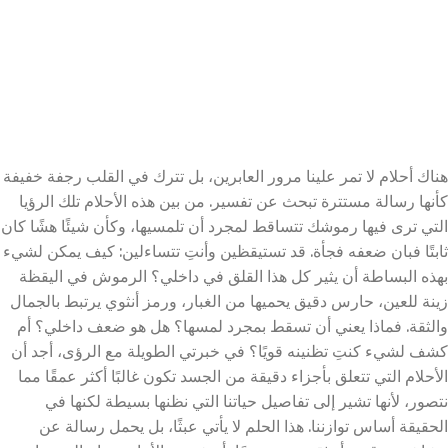
هناك أحلام لا تمر علينا مرور العابرين، بل تترك في القلب رجفة خفيفة
كأنها رسالة مستترة تبحث عن تفسير. من بين هذه الأحلام تلك الرؤيا
التي ترى فيها رموشك تتساقط لمجرد أن تلمسيها، وكأن شيئًا هشًا كان
ثابتًا فبان ضعفه فجأة. قد تستيقظين وأنتِ تتساءلين: كيف يمكن لشيء
بهذه البساطة أن يثير كل هذا القلق في داخلي؟ الرموش في اليقظة
زينة للعين، حارس دقيق يحميها من الغبار، ورمز أنثوي يرتبط بالجمال
والثقة. فماذا يعني أن تسقط بمجرد لمسها؟ هل هو ضعف داخلي؟ أم
كشف لشيء كنتِ تظنينه قويًا؟ في خبرتي الطويلة مع الرؤى، أجد أن
الأحلام التي تتعلق بأجزاء دقيقة من الجسد تكون غالبًا أكثر عمقًا مما
نتصور، لأنها تشير إلى تفاصيل حياتنا التي نظنها بسيطة لكنها في
الحقيقة أساس توازننا. هذا الحلم لا يأتي عبثًا، بل يحمل رسالة عن