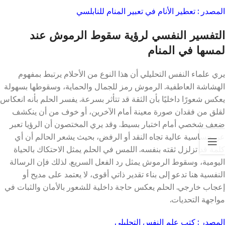
المصدر : تعطير الأنام في تعبير المنام للنابلسي
التفسير النفسي لرؤية سقوط الرموش عند
لمسها في المنام
يري علماء النفس التحليلي أن هذا النوع من الأحلام يرتبط بمفهوم
الهشاشة العاطفية. الرموش رمز للجمال والحماية، وسقوطها بسهولة
يعكس شعورًا داخليًا بأن الثقة قد تتأثر بسرعة. يفسر الحلم بأنه انعكاس
لقلق من فقدان صورة معينة أمام الآخرين، أو خوف من أن ينكشف
ضعف شخصي أمام اختبار بسيط. وقد يري المختصون أن الرؤيا تعبر
عن حساسية عالية تجاه النقد أو الرفض، بحيث يشعر الحالم أن أي
كلمة قد تزلزل ثقته بنفسه. اللمس في الحلم يمثل الاحتكاك بالحياة
اليومية، وسقوط الرموش يمثل رد الفعل السريع. لذلك فإن الرسالة
النفسية هنا تدعو إلى بناء تقدير ذاتي أقوى، لا يعتمد على مديح أو
إعجاب خارجي. الحلم يعكس حاجة داخلية للشعور بالأمان والثبات في
مواجهة التحديات.
المصدر : كتب علم النفس التحليلي