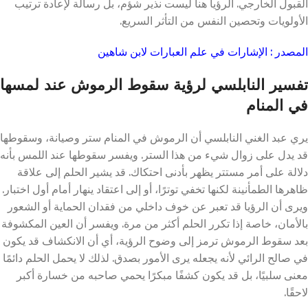
القبول الخارجي. الرؤيا هنا ليست نذير شؤم، بل رسالة لإعادة ترتيب
الأولويات وتحصين النفس من التأثر السريع.
المصدر : الإشارات في علم العبارات لابن شاهين
تفسير النابلسي لرؤية سقوط الرموش عند لمسها
في المنام
يري عبد الغني النابلسي أن الرموش في المنام ستر وصيانة، وسقوطها
قد يدل على زوال شيء من هذا الستر. ويفسر سقوطها عند اللمس بأنه
دلالة على أمر مستتر يظهر بأدنى احتكاك. قد يشير الحلم إلى علاقة
ظاهرها الطمأنينة لكنها تخفي توترًا، أو إلى اعتقاد ينهار أمام أول اختبار.
ويرى أن الرؤيا قد تعبر عن خوف داخلي من فقدان الحماية أو الشعور
بالأمان، خاصة إذا تكرر الحلم أكثر من مرة. ويفسر أن العين المكشوفة
بعد سقوط الرموش ترمز إلى وضوح الرؤية، أي أن الانكشاف قد يكون
في صالح الرائي لأنه يجعله يرى الأمور بصدق. لذلك لا يحمل الحلم دائمًا
معنى سلبيًا، بل قد يكون كشفًا مبكرًا يحمي صاحبه من خسارة أكبر
لاحقًا.