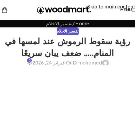
Skip to main content
MENU
Home
تفسير الاحلام
تفسير الاحلام
رؤية سقوط الرموش عند لمسها في
المنام….. ضعف يبان سريعًا
0
Dr.mohamed
On فبراير 24, 2026