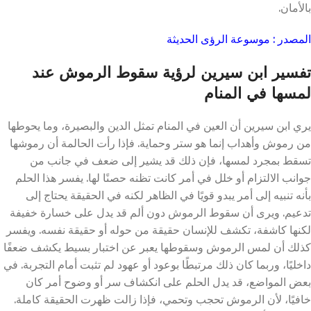
بالأمان.
المصدر : موسوعة الرؤى الحديثة
تفسير ابن سيرين لرؤية سقوط الرموش عند
لمسها في المنام
يري ابن سيرين أن العين في المنام تمثل الدين والبصيرة، وما يحوطها
من رموش وأهداب إنما هو ستر وحماية. فإذا رأت الحالمة أن رموشها
تسقط بمجرد لمسها، فإن ذلك قد يشير إلى ضعف في جانب من
جوانب الالتزام أو خلل في أمر كانت تظنه حصنًا لها. يفسر هذا الحلم
بأنه تنبيه إلى أمر يبدو قويًا في الظاهر لكنه في الحقيقة يحتاج إلى
تدعيم. ويرى أن سقوط الرموش دون ألم قد يدل على خسارة خفيفة
لكنها كاشفة، تكشف للإنسان حقيقة من حوله أو حقيقة نفسه. ويفسر
كذلك أن لمس الرموش وسقوطها يعبر عن اختبار بسيط يكشف ضعفًا
داخليًا، وربما كان ذلك مرتبطًا بوعود أو عهود لم تثبت أمام التجربة. في
بعض المواضع، قد يدل الحلم على انكشاف سر أو وضوح أمر كان
خافيًا، لأن الرموش تحجب وتحمي، فإذا زالت ظهرت الحقيقة كاملة.