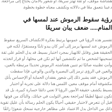
هشاشة موقف، أو ثقة تهتز سريعًا، أو شعور بالأمان يحتاج إلى مراجعة.
دعينا نتعمق معًا في دلالاته ونكشف معناه خطوة بخطوة.
رؤية سقوط الرموش عند لمسها في
المنام….. ضعف يبان سريعًا
تفسير هذه الرؤيا في عمومها يرتبط بفكرة الانكشاف السريع. سقوط
الرموش عند لمسها يرمز إلى أمر كان يبدو ثابتًا ومستقرًا، لكنه في
الحقيقة هش وقابل للانهيار بمجرد اختبار بسيط. قد يدل الحلم على ثقة
تمنحينها لشخص ما ثم تكتشفين أنها لم تكن في محلها، أو قرار اتخذته
وأنتِ تظنينه صائبًا ثم تتبين هشاشته. الرموش تحديدًا مرتبطة بالعين،
والعين في الرؤى ترمز إلى البصيرة والدين والوعي. فإذا سقطت
الرموش، فقد يشير ذلك إلى شعور بفقدان الحماية أو الإحساس بأنكِ
مكشوفة أمام موقف معين. اللمس هنا دلالة على تجربة أو اختبار
بسيط يكشف حقيقة الأمور. الرؤيا لا تعني دائمًا خسارة كبيرة، بل قد
تكون تنبيهًا لطيفًا لمراجعة بعض الثوابت في حياتك، والتأكد من قوتها
قبل أن تتعرض لاختبار حقيقي. أحيانًا يكون الحلم رسالة بأن عليكِ تقوية
ذاتكِ من الداخل بدل الاعتماد على مظاهر خارجية تمنحكِ شعورًا زائفًا