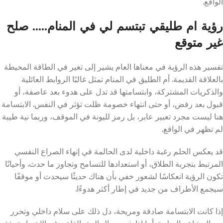
الواقع.
رؤية ام طليقي تبتسم لي في المنام….. صلح
غير متوقع
تفسير هذه الرؤية في معناها العام يشير إلى تغير في الطاقة المحيطة
بالعلاقة القديمة. أم الطليق في المنام تمثل غالبًا الروابط العائلية
والذكريات المشتركة، وابتسامتها قد تدل على هدوء بعد عاصفة، أو
قبول بعد رفض، أو حتى انتهاء خصومة ظلت تؤثر في النفس. الابتسامة
هنا ليست مجرد تعبير عابر، بل رمز لليونة في الموقف، وربما نية طيبة
لم تظهر في الواقع.
قد يعكس الحلم رغبة داخلية لدى الحالمة في إنهاء الصراع النفسي
المرتبط بتجربة الطلاق، أو استعدادها للتسامح وتجاوز ما حدث. وأحيانًا
تكون الرؤية انعكاسًا لشعور خفي بأن هناك حديثًا سيحدث أو موقفًا
سيجمع الأطراف من جديد في إطار أكثر هدوءًا.
إذا كانت الابتسامة صادقة ومريحة، دل ذلك على سلام داخلي وتحرر