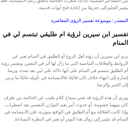
من المشاعر السلبية. أما إذا شعرت الحالمة بالقلق رغم الابتسامة، فقد
يشير الحلم إلى حذرها من إعادة فتح أبواب قديمة.
المصدر : موسوعة تفسير الرؤى المعاصرة
تفسير ابن سيرين لرؤية ام طليقي تبتسم لي في
المنام
يري ابن سيرين أن رؤية أهل الزوج أو الطليق في المنام تعبر عن
الروابط والعلاقات الماضية التي ما زال لها أثر في النفس. ويفسر رؤية
أم الطليق تبتسم في المنام على أنها دلالة على لين بعد شدة، وربما
إشارة إلى انتهاء خلاف كان قائمًا. فالابتسامة في تأويله غالبًا ما ترمز
إلى الخير والرضا.
ويري أن هذه الرؤية قد تعني سماع كلام طيب عن الحالمة من طرف
كان بينهما خصومة، أو حدوث أمر يعيد التوازن النفسي بعد اضطراب.
وإذا كانت العلاقة مع أم الطليق في الواقع متوترة، فإن الابتسامة في
المنام قد تشير إلى زوال هذا التوتر أو تغير في النظرة المتبادلة.