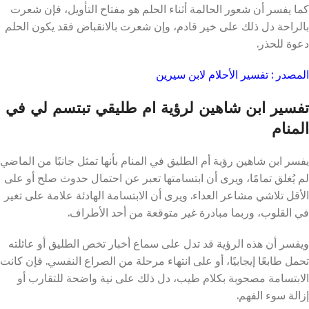
كما يفسر أن شعور الحالمة أثناء الحلم هو مفتاح التأويل، فإن شعرت
بالراحة دل ذلك على خير قادم، وإن شعرت بالانقباض فقد يكون الحلم
دعوة للحذر.
المصدر : تفسير الأحلام لابن سيرين
تفسير ابن شاهين لرؤية ام طليقي تبتسم لي في
المنام
يفسر ابن شاهين رؤية أم الطليق في المنام بأنها تمثل جانبًا من الماضي
لم يُغلق تمامًا، ويرى أن ابتسامتها تعبر عن احتمال حدوث صلح أو على
الأقل تلاشي مشاعر العداء. ويرى أن الابتسامة الهادئة علامة على تغير
في القلوب، وربما مبادرة غير متوقعة من أحد الأطراف.
ويفسر أن هذه الرؤية قد تدل على سماع أخبار تخص الطليق أو عائلته
تحمل طابعًا إيجابيًا، أو على انتهاء مرحلة من الصراع النفسي. فإن كانت
الابتسامة مصحوبة بكلام طيب، دل ذلك على نية واضحة للتقارب أو
إزالة سوء الفهم.