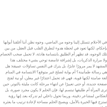
في الأحلام تتسلل إلينا وجوه من الماضي، وجوه نظن أننا أغلقنا أبوابها
بإحكام، لكنها تعود في لحظة هدوء لتطرق القلب قبل العقل. من بين
تلك الوجوه، قد تظهر أم الطليق بابتسامة هادئة، لا تحمل صخب الخصام
ولا مرارة الذكريات، بل إشراقة غامضة توحي بشيء مختلف. هذا
المشهد لا يمر مرورًا عابرًا، بل يترك في النفس تساؤلات عميقة: هل
هي رسالة طمأنينة؟ أم بوابة لصلح غير متوقع؟ الابتسامة في المنام
لغة صامتة لكنها قوية، فهي قد تحمل اعتذارًا غير معلن، أو نية لفتح
صفحة جديدة، أو حتى تعبيرًا عن انتهاء مرحلة كانت مليئة بالتوتر. حين
ترى المرأة أم طليقها تبتسم لها، فإن الحلم لا يكون مجرد صورة، بل
انعكاس لمشاعر دفينة، وربما تحول داخلي لم تدركه بعد. إنها رؤية
تمتزج فيها الحيرة بالأمل، ويصبح الحلم مساحة لإعادة ترتيب ما بعثره