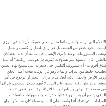
الأحلام التي ترتبط باليدين دائمًا تحمل معنى عميقًا، لأن اليد في الرؤى
ليست مجرد عضو من الجسد، بل هي رمز للفعل والكسب والعمل
وتحمل المسؤوليات. وعندما يرى الإنسان في منامه أن يديه مغطاتان
بالطين، فإن المشهد يثير تساؤلات كثيرة: هل هو ذنب ارتكبته؟ أم عمل
شاق أقوم به؟ أم مسؤولية أثقلتني حتى شعرت أنني متسخ بها؟ الطين
بطبيعته خليط من التراب والماء، وهو في الوقت نفسه أصل الخلق
ورمز الأرض والعمل، لكنه أيضًا قد يرمز إلى التعثر أو الوقوع في أمر
معقد. لذلك فإن رؤية الطين على اليدين لا تُفهم بشكل سطحي، بل تُقرأ
في ضوء حياة الرائي وسياقها. من خلال الخبرة الطويلة في تفسير
الرؤى، يتضح أن هذه الرؤية غالبًا ما ترتبط بالمسؤوليات الثقيلة أو
القرارات التي تترك أثرًا واضحًا على النفس، سواء كان هذا الأثر إيجابيًا