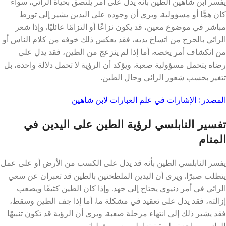
يفسر ابن شاهين الطين بأنه يدل على أمر يلتصق بحياة الرائي، سواء
كان همًّا أو مسؤولية. ويرى أن وجوده على اليدين يشير إلى تورط
مباشر في موضوع معين، قد يكون نزاعًا أو التزامًا عائليًا. وإذا شعر
الرائي بالحرج من اتساخ يديه، فقد يعكس ذلك خوفه من كلام الناس أو
من انكشاف أمر يخصه. أما إذا لم ينزعج من الطين، فقد يدل على
رضاه بتحمل مسؤولية صعبة. ويؤكد أن الرؤية لا تحمل دلالة واحدة، بل
تتغير بحسب شعور الرائي وحال الطين.
المصدر : الإشارات في علم العبارات لابن شاهين
تفسير النابلسي لرؤية الطين على اليدين في
المنام
يفسر النابلسي الطين بأنه قد يدل على الكسب من الأرض أو على عمل
يتطلب صبرًا. ويرى أن اليدين الملطختين بالطين قد تعبران عن سعي
الرائي في أمر دنيوي يحتاج إلى جهد. وإذا كان الطين كثيفًا ويصعب
إزالته، فقد يدل على تعقيد في مشكلة ما. أما إذا جف الطين وسقط،
فقد يشير ذلك إلى انتهاء مرحلة صعبة. ويرى أن الرؤية قد تكون تنبيهًا
للرائي بمراجعة طريقة تعامله مع مسؤولياته.