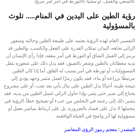
كالسعي والعمل، أو سلبيًا كالتورط في أمر غير مريح.
رؤية الطين على اليدين في المنام….. تلوث
بالمسؤولية
التفسير العام لهذه الرؤية يعتمد على طبيعة الطين وحالته وشعور
الرائي تجاهه. اليدان تمثلان القدرة على الفعل والكسب، والطين قد
يرمز إلى العمل الشاق أو التورط في أمر معقد. فإذا رأى الإنسان أن
يديه مغطاتان بالطين وشعر بالضيق، فقد يدل ذلك على شعوره بثقل
المسؤوليات أو تورطه في أمر يسبب له القلق. أما إذا كان الطين
مرتبطًا بزراعة أو بناء، فقد يكون رمزًا لعمل مثمر وجهد يؤدي إلى
نتيجة طيبة. أحيانًا يدل الطين على مال يأتي بعد تعب، أو على مشروع
يحتاج إلى صبر حتى يثمر. وإذا حاول الرائي غسل الطين من يديه، فقد
يشير ذلك إلى رغبته في التخلص من عبء أو تصحيح خطأ. الرؤية في
مجملها لا تدل على فساد بالضرورة، بل على ارتباط مباشر بعمل أو
مسؤولية لها أثر واضح في الحياة الواقعية.
المصدر : معجم رموز الرؤى المعاصر