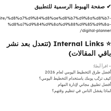
✔ صفحة الهبوط الرسمية للتطبيق
website/%d8%a7%d9%84%d8%ae%d8%b7%d9%8a%d8%b7-
%d8%a7%d9%84%d9%8a%d9%88%d9%85%d9%8a-
digital-planner/
⭐ Internal Links (تتعدل بعد نشر
باقي المقالات)
– اقرأ أيضًا:
أفضل طرق التخطيط اليومي لعام 2026
كيف ترتّب يومك باستخدام التخطيط اليومي؟
أفضل تطبيق مجاني لإدارة المهام
لماذا يفشل الناس في تنظيم وقتهم؟