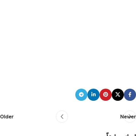
Older
Newer