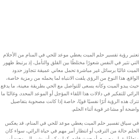
تعتبر رؤية تفسير حلم الميت يعطي موعد للحي في المنام من الأحلام
التي تثير في النفس شعورًا مختلطًا بين القلق والتأمل، إذ يرتبط ظهور
الميت غالبًا برسائل غير مباشرة تحمل معاني عميقة تتجاوز حدود
الواقع. هذا النوع من الرؤى يلفت الانتباه لما يحمله من رمزية خاصة،
حيث يبدو الميت وكأنه يسعى للتواصل مع الحي بطريقة معينة، ما يدفع
الرائي للتفكير في دلالات هذا اللقاء المؤجل أو الموعد المحدد. وغالبًا ما
تترك هذه الرؤية أثرًا نفسيًا قويًا، خاصة إذا كانت مصحوبة بتفاصيل
واضحة أو مشاعر قوية أثناء الحلم.
في سياق تفسير حلم الميت يعطي موعد للحي في المنام، قد يعكس
الحلم حالة من الترقب أو انتظار أمر مهم في حياة الرائي، سواء كان
متعلقًا بقرار مصيري أو حدث قادم. كما يمكن أن يشير إلى وجود أمر