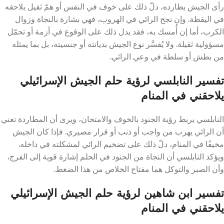
رأى الجيش يطارده، دلّ ذلك على خوف في النفس أو همّ ثقيل يلاحقه
في اليقظة. وإن نجح الرائي في الهروب، فهي بشارة بالنجاة وزوال
الكرب، أما إن أُمسك به، فقد يدل ذلك على الوقوع في أزمة أو تحمّل
مسؤولية ثقيلة. ولا يُفسَّر نوع الجيش بديانته أو جنسيته، بل بما يمثله
من بطش أو سلطة في وعي الرائي.
تفسير النابلسي لرؤية حلم الجيش الإسرائيلي
يلاحقني في المنام
النابلسي يربط رؤية الجنود بالخوف والامتحان، ويرى أن المطاردة تعني
أن الرائي يهرب من واجب أو ذنب أو قرار مصيري. فإذا كان الجيش
مخيفًا في المنام، دلّ ذلك على تضخيم الرائي لمشكلته في داخله.
ويؤكد النابلسي أن النجاة من الجنود في الحلم إشارة قوية إلى الفرج،
وأن الصبر والتوكل هما مفتاح الخلاص من هذا الضغط.
تفسير ابن شاهين لرؤية حلم الجيش الإسرائيلي
يلاحقني في المنام