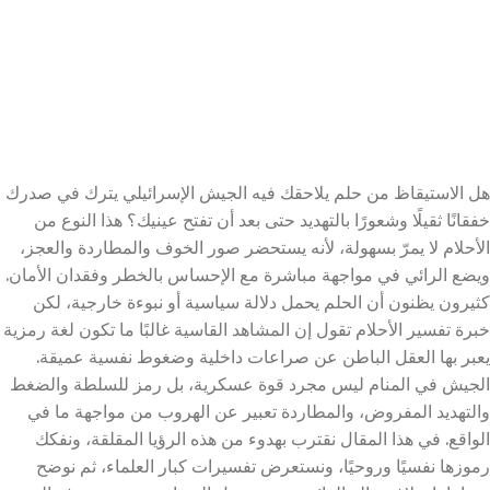
هل الاستيقاظ من حلم يلاحقك فيه الجيش الإسرائيلي يترك في صدرك
خفقانًا ثقيلًا وشعورًا بالتهديد حتى بعد أن تفتح عينيك؟ هذا النوع من
الأحلام لا يمرّ بسهولة، لأنه يستحضر صور الخوف والمطاردة والعجز،
ويضع الرائي في مواجهة مباشرة مع الإحساس بالخطر وفقدان الأمان.
كثيرون يظنون أن الحلم يحمل دلالة سياسية أو نبوءة خارجية، لكن
خبرة تفسير الأحلام تقول إن المشاهد القاسية غالبًا ما تكون لغة رمزية
يعبر بها العقل الباطن عن صراعات داخلية وضغوط نفسية عميقة.
الجيش في المنام ليس مجرد قوة عسكرية، بل رمز للسلطة والضغط
والتهديد المفروض، والمطاردة تعبير عن الهروب من مواجهة ما في
الواقع. في هذا المقال نقترب بهدوء من هذه الرؤيا المقلقة، ونفكك
رموزها نفسيًا وروحيًا، ونستعرض تفسيرات كبار العلماء، ثم نوضح