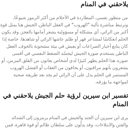
يلاحقني في المنام
من منظور نفسي، المطاردة في الأحلام من أكثر الرموز شيوعًا،
وترتبط مباشرة بآلية “الهروب” في العقل الباطن. الجيش هنا يمثل قوة
أكبر من الرائي، أي مشكلة أو مسؤولية يشعر أمامها بالعجز. وقد يكون
الحلم انعكاسًا لمشاعر قهر أو ظلم عاشها الرائي أو شاهدها، خاصة إذا
كان يتابع أخبار الصراعات أو يعيش في بيئة مشحونة بالخوف. العقل
الباطن يستخدم صورة الجيش ليجسّد الضغط النفسي في أقسى
صوره. هذا الحلم يظهر كثيرًا لدى أشخاص يعانون من القلق المزمن، أو
يشعرون بأنهم مراقبون، أو يخافون من العقاب أو الفشل. الهروب
المستمر في الحلم يدل على أن الرائي لم يجد بعد طريقة صحية
لمواجهة ما يؤرقه.
تفسير ابن سيرين لرؤية حلم الجيش يلاحقني في
المنام
يرى ابن سيرين أن الجند والجيش في المنام يرمزون إلى الشدائد
والفتن والابتلاءات، وقد يدلّون على سلطان ظالم أو قوة قاهرة. فمن