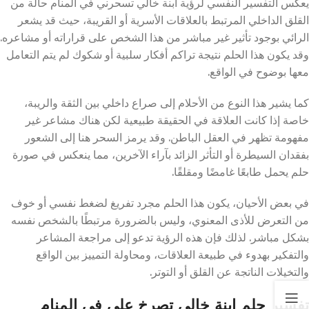
يعكس التفسير النفسي لرؤية ابنة خالي تسحرني في المنام حالة من
القلق الداخلي المرتبط بالعلاقات الأسرية أو القريبة، حيث قد يشعر
الرائي بوجود تأثير غير مباشر من هذا الشخص على قراراته أو مشاعره.
وقد يكون هذا الحلم نتيجة تراكم أفكار سلبية أو شكوك لم يتم التعامل
معها بوضوح في الواقع.
كما يشير هذا النوع من الأحلام إلى صراع داخلي بين الثقة والريبة،
خاصة إذا كانت العلاقة في الحقيقة طبيعية لكن هناك مشاعر غير
مفهومة تظهر في العقل الباطن. وقد يرمز السحر هنا إلى الشعور
بفقدان السيطرة أو التأثر الزائد بآراء الآخرين، مما ينعكس في صورة
حلم يحمل طابعًا غامضًا ومقلقًا.
في بعض الأحيان، يكون هذا الحلم مجرد تفريغ لضغط نفسي أو خوف
من التعرض للأذى المعنوي، وليس بالضرورة مرتبطًا بالشخص نفسه
بشكل مباشر. لذلك فإن هذه الرؤية تدعو إلى مراجعة المشاعر
والتفكير بهدوء في طبيعة العلاقات، ومحاولة التمييز بين الواقع
والتخيلات الناتجة عن القلق أو التوتر.
تفسير حلم ابنة خالي تصرخ على في المنام